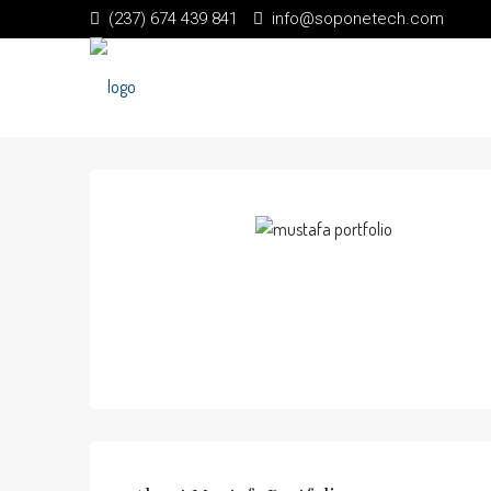
(237) 674 439 841
info@soponetech.com