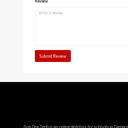
Review
Submit Review
Sop One Tech is an online directory for schools in Came