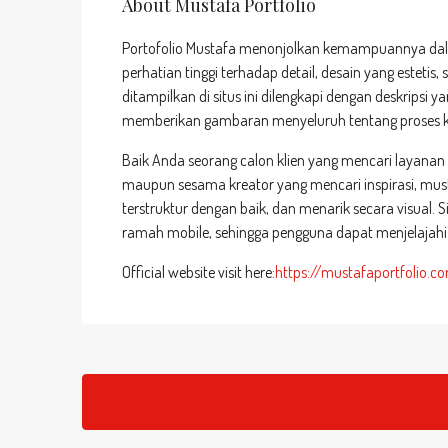
About Mustafa Portfolio
Portofolio Mustafa menonjolkan kemampuannya dal
perhatian tinggi terhadap detail, desain yang estetis
ditampilkan di situs ini dilengkapi dengan deskripsi y
memberikan gambaran menyeluruh tentang proses kre
Baik Anda seorang calon klien yang mencari layanan
maupun sesama kreator yang mencari inspirasi, mu
terstruktur dengan baik, dan menarik secara visual. S
ramah mobile, sehingga pengguna dapat menjelajahi 
Official website visit here:
https://mustafaportfolio.c